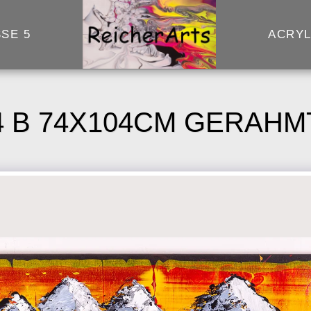
SE 5
ACRY
4 B 74X104CM GERAHM